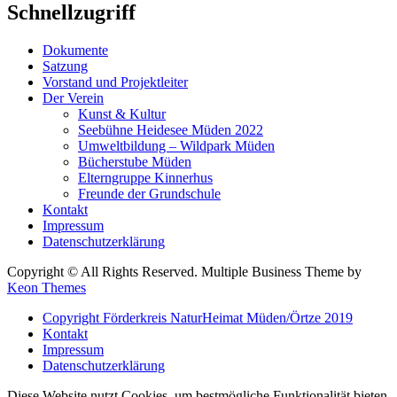
Schnellzugriff
Dokumente
Satzung
Vorstand und Projektleiter
Der Verein
Kunst & Kultur
Seebühne Heidesee Müden 2022
Umweltbildung – Wildpark Müden
Bücherstube Müden
Elterngruppe Kinnerhus
Freunde der Grundschule
Kontakt
Impressum
Datenschutzerklärung
Copyright © All Rights Reserved. Multiple Business Theme by
Keon Themes
Copyright Förderkreis NaturHeimat Müden/Örtze 2019
Kontakt
Impressum
Datenschutzerklärung
Diese Website nutzt Cookies, um bestmögliche Funktionalität bieten