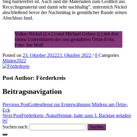
Steg barrierefrei ist. Auch sind die Materialien zum Großteil aus
Recyclingmaterial und damit sehr nachhaltig“, unterstrich Nickel
abschließend bevor der Nachmittag in gemütlicher Runde seinen
Abschluss fand.
Volker Nickel (2.v.l.) und Michael Gebers (r.) mit den
vielen Unterstützern des neu gestalteten Örtze-Ecks.
Foto: Jan Wolf
Posted on
23. Oktober 2022
23. Oktober 2022
/
0
Categories
Müden2022
Post Author:
Förderkreis
Beitragsnavigation
Previous Post
Gottesdienst zur Ersterwähnung Müdens am Örtze-
Eck
Next Post
Förderkreis -NaturHeimat- hatte zum 3. Backtag geladen
￼
Suchen nach: