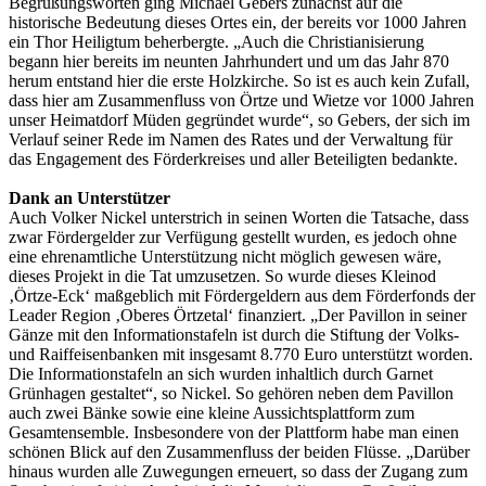
Begrüßungsworten ging Michael Gebers zunächst auf die
historische Bedeutung dieses Ortes ein, der bereits vor 1000 Jahren
ein Thor Heiligtum beherbergte. „Auch die Christianisierung
begann hier bereits im neunten Jahrhundert und um das Jahr 870
herum entstand hier die erste Holzkirche. So ist es auch kein Zufall,
dass hier am Zusammenfluss von Örtze und Wietze vor 1000 Jahren
unser Heimatdorf Müden gegründet wurde“, so Gebers, der sich im
Verlauf seiner Rede im Namen des Rates und der Verwaltung für
das Engagement des Förderkreises und aller Beteiligten bedankte.
Dank an Unterstützer
Auch Volker Nickel unterstrich in seinen Worten die Tatsache, dass
zwar Fördergelder zur Verfügung gestellt wurden, es jedoch ohne
eine ehrenamtliche Unterstützung nicht möglich gewesen wäre,
dieses Projekt in die Tat umzusetzen. So wurde dieses Kleinod
‚Örtze-Eck‘ maßgeblich mit Fördergeldern aus dem Förderfonds der
Leader Region ‚Oberes Örtzetal‘ finanziert. „Der Pavillon in seiner
Gänze mit den Informationstafeln ist durch die Stiftung der Volks-
und Raiffeisenbanken mit insgesamt 8.770 Euro unterstützt worden.
Die Informationstafeln an sich wurden inhaltlich durch Garnet
Grünhagen gestaltet“, so Nickel. So gehören neben dem Pavillon
auch zwei Bänke sowie eine kleine Aussichtsplattform zum
Gesamtensemble. Insbesondere von der Plattform habe man einen
schönen Blick auf den Zusammenfluss der beiden Flüsse. „Darüber
hinaus wurden alle Zuwegungen erneuert, so dass der Zugang zum