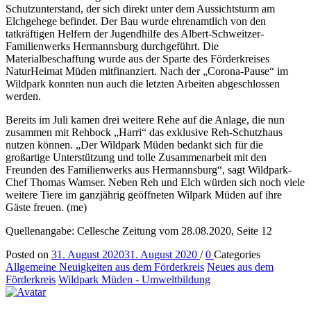
Schutzunterstand, der sich direkt unter dem Aussichtsturm am
Elchgehege befindet. Der Bau wurde ehrenamtlich von den
tatkräftigen Helfern der Jugendhilfe des Albert-Schweitzer-
Familienwerks Hermannsburg durchgeführt. Die
Materialbeschaffung wurde aus der Sparte des Förderkreises
NaturHeimat Müden mitfinanziert. Nach der „Corona-Pause“ im
Wildpark konnten nun auch die letzten Arbeiten abgeschlossen
werden.
Bereits im Juli kamen drei weitere Rehe auf die Anlage, die nun
zusammen mit Rehbock „Harri“ das exklusive Reh-Schutzhaus
nutzen können. „Der Wildpark Müden bedankt sich für die
großartige Unterstützung und tolle Zusammenarbeit mit den
Freunden des Familienwerks aus Hermannsburg“, sagt Wildpark-
Chef Thomas Wamser. Neben Reh und Elch würden sich noch viele
weitere Tiere im ganzjährig geöffneten Wilpark Müden auf ihre
Gäste freuen. (me)
Quellenangabe: Cellesche Zeitung vom 28.08.2020, Seite 12
Posted on
31. August 2020
31. August 2020
/
0
Categories
Allgemeine Neuigkeiten aus dem Förderkreis
Neues aus dem
Förderkreis
Wildpark Müden - Umweltbildung