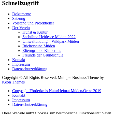
Schnellzugriff
Dokumente
Satzung
Vorstand und Projektleiter
Der Verein
Kunst & Kultur
Seebühne Heidesee Müden 2022
Umweltbildung – Wildpark Müden
Bücherstube Müden
Elterngruppe Kinnerhus
Freunde der Grundschule
Kontakt
Impressum
Datenschutzerklärung
Copyright © All Rights Reserved. Multiple Business Theme by
Keon Themes
Copyright Förderkreis NaturHeimat Müden/Örtze 2019
Kontakt
Impressum
Datenschutzerklärung
Diese Website nutzt Cookies, um bestmögliche Funktionalität bieten