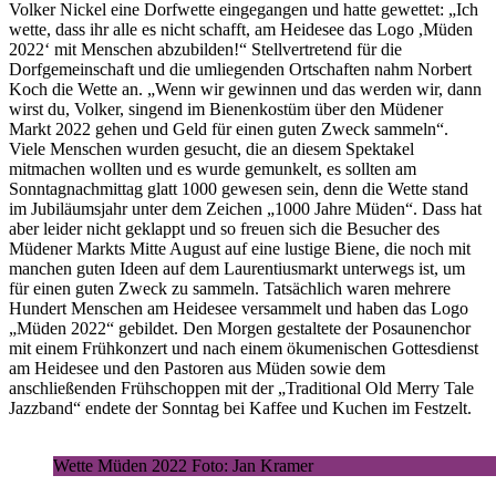
Volker Nickel eine Dorfwette eingegangen und hatte gewettet: „Ich
wette, dass ihr alle es nicht schafft, am Heidesee das Logo ,Müden
2022‘ mit Menschen abzubilden!“ Stellvertretend für die
Dorfgemeinschaft und die umliegenden Ortschaften nahm Norbert
Koch die Wette an. „Wenn wir gewinnen und das werden wir, dann
wirst du, Volker, singend im Bienenkostüm über den Müdener
Markt 2022 gehen und Geld für einen guten Zweck sammeln“.
Viele Menschen wurden gesucht, die an diesem Spektakel
mitmachen wollten und es wurde gemunkelt, es sollten am
Sonntagnachmittag glatt 1000 gewesen sein, denn die Wette stand
im Jubiläumsjahr unter dem Zeichen „1000 Jahre Müden“. Dass hat
aber leider nicht geklappt und so freuen sich die Besucher des
Müdener Markts Mitte August auf eine lustige Biene, die noch mit
manchen guten Ideen auf dem Laurentiusmarkt unterwegs ist, um
für einen guten Zweck zu sammeln. Tatsächlich waren mehrere
Hundert Menschen am Heidesee versammelt und haben das Logo
„Müden 2022“ gebildet. Den Morgen gestaltete der Posaunenchor
mit einem Frühkonzert und nach einem ökumenischen Gottesdienst
am Heidesee und den Pastoren aus Müden sowie dem
anschließenden Frühschoppen mit der „Traditional Old Merry Tale
Jazzband“ endete der Sonntag bei Kaffee und Kuchen im Festzelt.
Wette Müden 2022 Foto: Jan Kramer