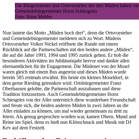
Die Bürgermeister und Ortsvorsteher der drei Müden haben viel
Gemeindebürgermeister Horst Schiesgries
Foto: Hans Mehles
Nun lautete das Motto „Müden hoch drei“, denn die Ortsvorsteher
und Gemeindebürgermeister meldeten sich zu Wort. Müdens
Ortsvorsteher Volker Nickel eröffnete die Runde mit einem
Rückblick auf die Partnerschaften mit den beiden andere „Müden“,
die auf die Jahre 1993, 1994 und 1995 zurück gehen. Er hob die
besonderen Aktivitäten im Jubiläumsjahr hervor und dankte allen
ehrenamtlichen für ihr Engagement. Die Müdener von der Mosel
waren gleich mit einem Bus angereist und dieses Müden wurde
bereits 585 erstmals erwähnt. Bis heute ein kleines Moseldorf, in
dem gerne Riesling getrunken wird. Ortsbürgermeister Franz
Oberhausen gelobte, die Partnerschaft auszubauen und diese
Tradition fortzusetzen. Auch Gemeindebürgermeister Horst
Schiesgries von der Aller unterstrich diese wunderbare Freundschaft
und freute sich, die beiden anderen Müden in zwei Jahren an die
Aller einladen zu können, um mal wieder gemeinsam zu dritt zu
feiern. Als genug gesprochen worden war, kamen Ohren, Mund und
Beine ins Spiel, denn es hieß nun Klönschnack und Musik mit DJ
Kev auf dem Festzelt.