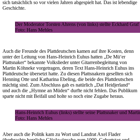
sich tatsächlich so vor vielen Jahren abgespielt hat. Das ist lebendige
Geschichte.
Der Moderator Torsten Ahrens (von links) stellte Eckhard Gr
Foto: Hans Mehles
Auch die Freunde des Plattdeutschen kamen auf ihre Kosten, denn
unter der Leitung von Hans-Heinrich Euhus hatten „De Mü‘er
Plattsnaker“ bekannte Volkslieder unter Gitarrenbegleitung von
Martin Köhneke vorgetragen, deren Text Hans-Heinrich Euhus ins
Plattdeutsche übersetzt hatte. Zu diesen Plattsnakern gesellten sich
Henning Otte und Katharina Ebeling, die beide des Plattdeutschen
mächtig sind. Zum Abschluss gab es natürlich „Dat Heidjerland“
und auch die „Hymne an Müden“ durfte nicht fehlen. Das Publikum
sparte nicht mit Beifall und holte so noch eine Zugabe heraus.
Hans-Heinrich Euhus (links) stellte seine Plattsnaker und Mart
Foto: Hans Mehles
Aber auch die Politik kam zu Wort und Landrat Axel Flader
überbrachte herzliche Glückwünsche zum 1000. Geburtstag und