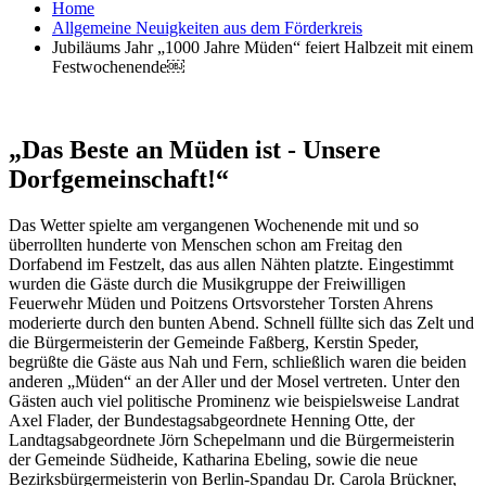
Home
Allgemeine Neuigkeiten aus dem Förderkreis
Jubiläums Jahr „1000 Jahre Müden“ feiert Halbzeit mit einem
Festwochenende￼
„Das Beste an Müden ist - Unsere
Dorfgemeinschaft!“
Das Wetter spielte am vergangenen Wochenende mit und so
überrollten hunderte von Menschen schon am Freitag den
Dorfabend im Festzelt, das aus allen Nähten platzte. Eingestimmt
wurden die Gäste durch die Musikgruppe der Freiwilligen
Feuerwehr Müden und Poitzens Ortsvorsteher Torsten Ahrens
moderierte durch den bunten Abend. Schnell füllte sich das Zelt und
die Bürgermeisterin der Gemeinde Faßberg, Kerstin Speder,
begrüßte die Gäste aus Nah und Fern, schließlich waren die beiden
anderen „Müden“ an der Aller und der Mosel vertreten. Unter den
Gästen auch viel politische Prominenz wie beispielsweise Landrat
Axel Flader, der Bundestagsabgeordnete Henning Otte, der
Landtagsabgeordnete Jörn Schepelmann und die Bürgermeisterin
der Gemeinde Südheide, Katharina Ebeling, sowie die neue
Bezirksbürgermeisterin von Berlin-Spandau Dr. Carola Brückner,