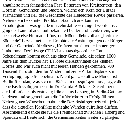
gratulierte zum fantastischen Fest. Er sprach von Kraftzentren, den
Dörfern, Gemeinden und Städten, welche den Kern der Bürger
ausmachen und ließ die Geschichte des Heideortes Revue passieren.
Neben dem bekannten Prädikat „staatlich anerkannter
Erholungsort“, was gerade um zehn Jahre verlängert worden ist,
ging der Landrat auch auf bekannte Dichter und Denker ein, wie
beispielsweise Hermann Löns, der Müden liebevoll als „Perle der
Südheide“ bezeichnet hatte. Er lobte die Anstrengungen der Bürger
und der Gemeinde für dieses „Kraftzentrum“, wo er immer gerne
hinkomme. Der hiesige CDU-Landtagsabgeordnete Jörn
Schepelmann kommt auch aus einer Gemeinde, die schon 1000
Jahre auf dem Buckel hat. Er lobte die Aktivitäten des kleinen
Dorfes und war auch nicht mit leeren Händen gekommen. 700
Tausend Euro stünden für Müden und seine Zukunftspläne zur
Verfügung, sagte Schepelmann. Nicht ganz so alt wie Müden ist
Berlin-Spandau, was sich mit 825 Jahren begnügen muss, sagte die
neue Bezirksbürgermeisterin Dr. Carola Brückner. Sie erinnerte an
die Luftbrücke, als erstmalig Piloten aus Faßberg in Berlin-Gathow
landeten und so gemeinsam die Luftbrücke zum Erfolg führten.
Neben guten Wünschen mahnte die Bezirksbürgermeisterin jedoch,
dass die aktuellen Konflikte nicht alte Wunden aufreißen dürften.
Abschließend dankte sie für die Freundschaft zwischen Faßberg und
Spandau und freute sich, die Gemeinsamkeiten weiter zu pflegen.