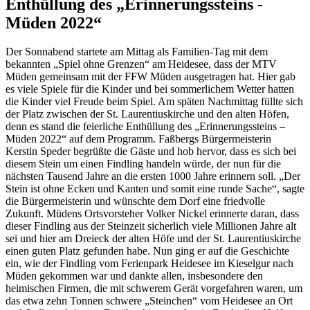
Enthüllung des „Erinnerungssteins -
Müden 2022“
Der Sonnabend startete am Mittag als Familien-Tag mit dem
bekannten „Spiel ohne Grenzen“ am Heidesee, dass der MTV
Müden gemeinsam mit der FFW Müden ausgetragen hat. Hier gab
es viele Spiele für die Kinder und bei sommerlichem Wetter hatten
die Kinder viel Freude beim Spiel. Am späten Nachmittag füllte sich
der Platz zwischen der St. Laurentiuskirche und den alten Höfen,
denn es stand die feierliche Enthüllung des „Erinnerungssteins –
Müden 2022“ auf dem Programm. Faßbergs Bürgermeisterin
Kerstin Speder begrüßte die Gäste und hob hervor, dass es sich bei
diesem Stein um einen Findling handeln würde, der nun für die
nächsten Tausend Jahre an die ersten 1000 Jahre erinnern soll. „Der
Stein ist ohne Ecken und Kanten und somit eine runde Sache“, sagte
die Bürgermeisterin und wünschte dem Dorf eine friedvolle
Zukunft. Müdens Ortsvorsteher Volker Nickel erinnerte daran, dass
dieser Findling aus der Steinzeit sicherlich viele Millionen Jahre alt
sei und hier am Dreieck der alten Höfe und der St. Laurentiuskirche
einen guten Platz gefunden habe. Nun ging er auf die Geschichte
ein, wie der Findling vom Ferienpark Heidesee im Kieselgur nach
Müden gekommen war und dankte allen, insbesondere den
heimischen Firmen, die mit schwerem Gerät vorgefahren waren, um
das etwa zehn Tonnen schwere „Steinchen“ vom Heidesee an Ort