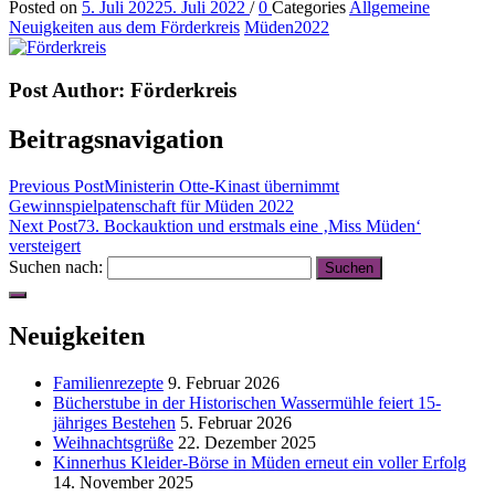
Posted on
5. Juli 2022
5. Juli 2022
/
0
Categories
Allgemeine
Neuigkeiten aus dem Förderkreis
Müden2022
Post Author:
Förderkreis
Beitragsnavigation
Previous Post
Ministerin Otte-Kinast übernimmt
Gewinnspielpatenschaft für Müden 2022
Next Post
73. Bockauktion und erstmals eine ‚Miss Müden‘
versteigert
Suchen nach:
Neuigkeiten
Familienrezepte
9. Februar 2026
Bücherstube in der Historischen Wassermühle feiert 15-
jähriges Bestehen
5. Februar 2026
Weihnachtsgrüße
22. Dezember 2025
Kinnerhus Kleider-Börse in Müden erneut ein voller Erfolg
14. November 2025