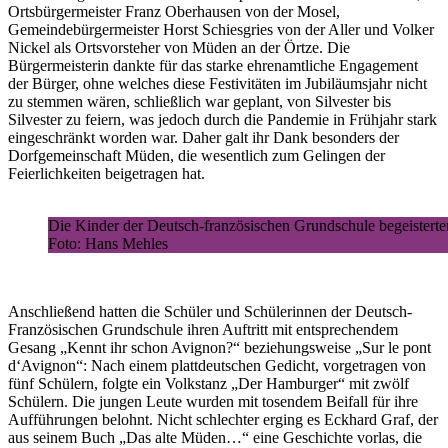
Ortsbürgermeister Franz Oberhausen von der Mosel,
Gemeindebürgermeister Horst Schiesgries von der Aller und Volker
Nickel als Ortsvorsteher von Müden an der Örtze. Die
Bürgermeisterin dankte für das starke ehrenamtliche Engagement
der Bürger, ohne welches diese Festivitäten im Jubiläumsjahr nicht
zu stemmen wären, schließlich war geplant, von Silvester bis
Silvester zu feiern, was jedoch durch die Pandemie in Frühjahr stark
eingeschränkt worden war. Daher galt ihr Dank besonders der
Dorfgemeinschaft Müden, die wesentlich zum Gelingen der
Feierlichkeiten beigetragen hat.
Die Kinder der Deutsch-französischen Grundschule begeistert
Foto: Hans Mehles
Anschließend hatten die Schüler und Schülerinnen der Deutsch-
Französischen Grundschule ihren Auftritt mit entsprechendem
Gesang „Kennt ihr schon Avignon?“ beziehungsweise „Sur le pont
d‘Avignon“: Nach einem plattdeutschen Gedicht, vorgetragen von
fünf Schülern, folgte ein Volkstanz „Der Hamburger“ mit zwölf
Schülern. Die jungen Leute wurden mit tosendem Beifall für ihre
Aufführungen belohnt. Nicht schlechter erging es Eckhard Graf, der
aus seinem Buch „Das alte Müden…“ eine Geschichte vorlas, die