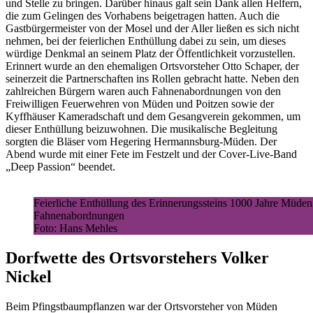
und Stelle zu bringen. Darüber hinaus galt sein Dank allen Helfern,
die zum Gelingen des Vorhabens beigetragen hatten. Auch die
Gastbürgermeister von der Mosel und der Aller ließen es sich nicht
nehmen, bei der feierlichen Enthüllung dabei zu sein, um dieses
würdige Denkmal an seinem Platz der Öffentlichkeit vorzustellen.
Erinnert wurde an den ehemaligen Ortsvorsteher Otto Schaper, der
seinerzeit die Partnerschaften ins Rollen gebracht hatte. Neben den
zahlreichen Bürgern waren auch Fahnenabordnungen von den
Freiwilligen Feuerwehren von Müden und Poitzen sowie der
Kyffhäuser Kameradschaft und dem Gesangverein gekommen, um
dieser Enthüllung beizuwohnen. Die musikalische Begleitung
sorgten die Bläser vom Hegering Hermannsburg-Müden. Der
Abend wurde mit einer Fete im Festzelt und der Cover-Live-Band
„Deep Passion“ beendet.
Feierliche Enthüllung des Erinnerungssteins 1000 Jahre Müden 
Fahnenabordnungen
Foto: Hans Mehles
Dorfwette des Ortsvorstehers Volker
Nickel
Beim Pfingstbaumpflanzen war der Ortsvorsteher von Müden