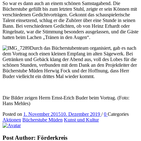
So war es dann auch an einem schönen Samstagabend. Die
Bücherstube gefüllt bis zum letzten Stuhl, zeigte er sein Können mit
verschiedenen Gedichtvorträgen. Gekonnt das schauspielerische
Talent einsetzend, schlug er die Zuhörer über eine Stunde in seinen
Bann. Bei verschiedenen Gedichten, ob von Heinz Erhardt oder
Ringelnatz, war die Stimmung besonders ausgelassen, und die Gäste
hatten beim Lachen „Tränen in den Augen“.
Durch das Bücherstubenteam organisiert, gab es nach
dem Vortrag noch einen kleinen Empfang im alten Sägewerk. Bei
Getränken und Gebäck klang der Abend aus, voll des Lobes für die
schönen Stunden, verbunden mit dem Dank an den Projektleiter der
Bücherstube Müden Herwig Fock und der Hoffnung, dass Herr
Buder vielleicht ein drittes Mal wieder kommt.
Die Bilder zeigen Herrn Ernst-Erich Buder beim Vortrag. (Foto:
Hans Mehles)
Posted on
1. November 2015
10. Dezember 2019
/
0
Categories
Aktionen
Bücherstube Müden
Kunst und Kultur
Post Author:
Förderkreis