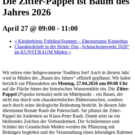
Die Zitter-Pappel ist Baum des
Jahres 2026
April 27 @ 09:00
-
11:00
«
Kleiderbörse Frühling/Sommer – Elterngruppe Kinnerhus
Charakterköpfe in der Heide: Das „Schnuckenprojekt 2026“
im KUNST:RAUM Müden
»
Wir setzen eine liebgewonnene Tradition fort! Auch in diesem Jahr
wird in Müden der „Baum des Jahres“ offiziell gepflanzt. Wir laden
herzlich zur Pflanzaktion am
Montag, 27.04.2026
um 09:00 Uhr
auf die Fläche hinter der historischen Wassermühle ein. Die
Zitter-
Pappel
(
Populus tremula
) steht im Mittelpunkt – ein Baum, der
nicht nur durch sein charakteristisches Blätterrauschen, sondern
auch durch seine ökologische Bedeutung besticht. In diesem Jahr
übernimmt Renate Rauh die Patenschaft. Sie pflanzt die Zitter-
Pappel im Andenken an Klaus-Peter Rauh. Damit setzt sie ein
bleibendes Zeichen der Verbundenheit. Die Schülerinnen und
Schüler der Grundschule Müden werden die Pflanzung mit
Beiträgen begleiten und der Veranstaltung einen lebendigen Rahmen