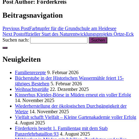
Post Author:
Förderkreis
Beitragsnavigation
Previous Post
Farbtupfer für die Grundschule am Heidesee
Next Post
offizieller Start des Naturentwicklungsprojekts Örtze-Eck
Suchen nach:
Neuigkeiten
Familienrezepte
9. Februar 2026
Bücherstube in der Historischen Wassermühle feiert 15-
jähriges Bestehen
5. Februar 2026
Weihnachtsgrüße
22. Dezember 2025
Kinnerhus Kleider-Börse in Müden erneut ein voller Erfolg
14. November 2025
Wiederherstellung der ökologischen Durchgängigkeit der
Wietze
14. November 2025
Vielfalt schafft Vielfalt – Kleine Gartenakademie voller Erfolg
4. August 2025
Förderkreis begeht 1. Familientag mit dem Stab
Panzerlehrbataillon 93
4. August 2025