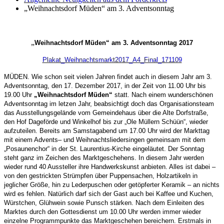
„Weihnachtsdorf Müden“ am 3. Adventsonntag
„
Weihnachtsdorf Müden“ am 3. Adventsonntag 2017
Plakat_Weihnachtsmarkt2017_A4_Final_171109
MÜDEN. Wie schon seit vielen Jahren findet au
ch
in diesem Jahr am 3.
Adventsonntag, den 17. Dezember 2017
,
in der Zeit von 11.00 Uhr bis
19.00 Uhr
„Weihnachtsdorf Müden“
statt. Nach einem wunderschönen
Adventsonntag im letzen Jahr, beabsichtigt doch das Organisationsteam
das Ausstellungsgelände vom Gemeindehaus über die Alte Dorfstraße,
den Hof Dageförde und Winkelhof bis zur „Ole Müllern Schüün“, wieder
aufzuteilen. Bereits am Samstagabend um 17.00 Uhr
wird der Markttag
mit einem Advent
s
– und Weihnachtsliedersingen gemeinsam mit dem
„Posaunenchor“ in der St. Laurentius-Kirche eingeläutet. Der Sonntag
steht ganz im Zeichen des Marktgeschehens. In diesem Jahr werden
wieder rund 40 Aussteller ihre Handwerkskunst anbieten. Alles ist dabei
–
von den gestrickten Strümpfen über Puppensachen, Holzartikeln in
jeglicher Größe, hin zu Lederpuschen oder getöpferter Keramik
–
an nichts
wird es fehlen. Natürlich darf sich der Gast auch bei Kaffee und Kuchen,
Würstchen, Glühwein sowie Punsch stärken. Nach dem Einleiten des
Marktes durch den Gottesdienst um 10.00 Uhr werden immer wieder
einzelne Programmpunkte das Marktgeschehen bereichern. Erstmals in