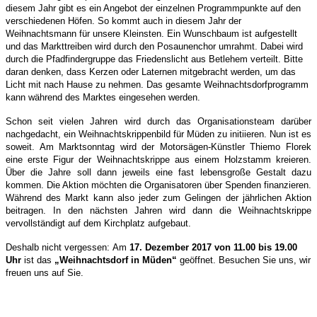
diesem Jahr gibt es ein Angebot der einzelnen Programmpunkte auf den
verschiedenen Höfen. So kommt auch in diesem Jahr der
Weihnachtsmann für unsere Kleinsten. Ein Wunschbaum ist aufgestellt
und das Markttreiben wird durch den Posaunenchor umrahmt. Dabei wird
durch die Pfadfindergruppe das Friedenslicht aus Betlehem verteilt. Bitte
daran denken, dass Kerzen oder Laternen mitgebracht werden, um das
Licht mit nach Hause zu nehmen. Das gesamte Weihnachtsdorfprogramm
kann während des Marktes eingesehen werden.
Schon seit vielen Jahren wird durch das Organisationsteam darüber
nachgedacht, ein Weihnachtskrippenbild für Müden zu initiieren. Nun ist es
soweit. Am Marktsonntag wird der Motorsägen-Künstler Thiemo Florek
eine erste Figur der Weihnachtskrippe aus einem Holzstamm kreieren.
Über die Jahre soll dann jeweils eine fast lebensgroße Gestalt dazu
kommen. Die Aktion möchten die Organisatoren über Spenden finanzieren.
Während des Markt kann also jeder zum Gelingen der jährlichen Aktion
beitragen. In den nächsten Jahren wird dann die Weihnachtskrippe
vervollständigt auf dem Kirchplatz aufgebaut.
Deshalb nicht vergessen
:
A
m
17. Dezember 2017 von 11.00 bis 19.00
Uhr
ist das
„Weihnachtsdorf in Müden“
geöffnet. Besuchen Sie uns, wir
freuen uns auf Sie.