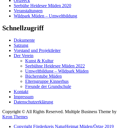
Örtzeeck
Seebühe Heidesee Müden 2020
Veranstaltungen
Wildpark Müden – Umweltbildung
Schnellzugriff
Dokumente
Satzung
Vorstand und Projektleiter
Der Verein
Kunst & Kultur
Seebühne Heidesee Müden 2022
Umweltbildung – Wildpark Müden
Bücherstube Müden
Elterngruppe Kinnerhus
Freunde der Grundschule
Kontakt
Impressum
Datenschutzerklärung
Copyright © All Rights Reserved. Multiple Business Theme by
Keon Themes
Copyright Förderkreis NaturHeimat Müden/Örtze 2019